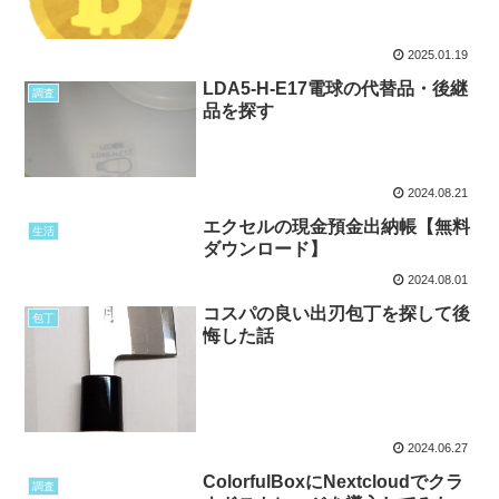
2025.01.19
LDA5-H-E17電球の代替品・後継
調査
品を探す
2024.08.21
エクセルの現金預金出納帳【無料
生活
ダウンロード】
2024.08.01
コスパの良い出刃包丁を探して後
包丁
悔した話
2024.06.27
ColorfulBoxにNextcloudでクラ
調査