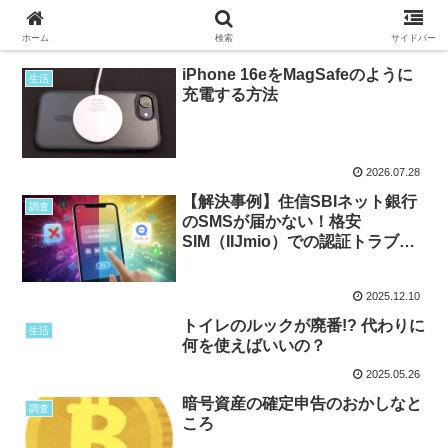
ホーム
検索
サイドバー
iPhone 16eをMagSafeのように
生活
充電する方法
2026.07.28
【解決事例】住信SBIネット銀行
調査
のSMSが届かない！格安
SIM（IIJmio）での認証トラブル
を解決した方法
2025.12.10
トイレのルックが廃番!? 代わりに
生活
何を使えばいいの？
2025.05.26
暗号資産の確定申告のおかしなと
調査
ころ