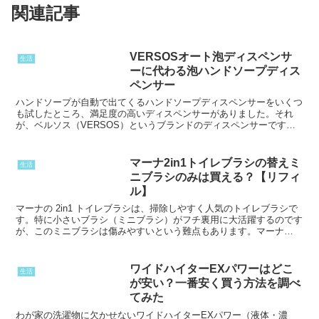
関連記事
VERSOSオート泡ディスペンサ
生活
ーに代わる泡ハンドソープディス
ペンサー
ハンドソープが自動で出てくるハンドソープディスペンサーをいくつ
も試したところ、満足度の高いディスペンサーがありました。それ
が、ベルソス（VERSOS）というブランドのディスペンサーです
（以下）。(function(b,c,f,g,a,d,e...
マーナ2in1トイレブラシの替えミ
生活
ニブラシのみは買える？【リフィ
ル】
マーナの 2in1 トイレブラシは、掃除しやすく人気のトイレブラシで
す。特に小さいブラシ（ミニブラシ）がフチ裏用に大活躍するのです
が、このミニブラシは傷みやすいという難点もあります。マーナ
(MARNA) 2in1 トイレブラシ 収納ケース...
ワイドハイターEXパワーはどこ
生活
が安い？一番安く買う方法を調べ
てみた
わが家の洗濯物に欠かせないワイドハイターEXパワー（液体・濃