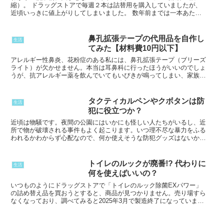
縮）。 ドラッグストアで毎週２本は詰替用を購入していましたが、
近頃いっきに値上がりしてしまいました。 数年前までは一本あたり
170円前後で購入していたのに、パッケージ変更後のこの...
鼻孔拡張テープの代用品を自作し
生活
てみた【材料費10円以下】
アレルギー性鼻炎、花粉症のある私には、鼻孔拡張テープ（ブリーズ
ライト）が欠かせません。本当は耳鼻科に行ったほうがいいのでしょ
うが、抗アレルギー薬を飲んでいてもいびきが鳴ってしまい、家族に
迷惑をかけてしまうからです。ブリーズライトを使えば、呼...
タクティカルペンやクボタンは防
生活
犯に役立つか？
近頃は物騒です。夜間の公園にはいかにも怪しい人たちがいるし、近
所で物が破壊される事件もよく起こります。いつ理不尽な暴力をふる
われるかわからず心配なので、何か使えそうな防犯グッズはないかと
探してみることにしました。すると、タクティカルペンやク...
トイレのルックが廃番!? 代わりに
生活
何を使えばいいの？
いつものようにドラッグストアで「トイレのルック除菌EXパワー」
の詰め替え品を買おうとすると、商品が見つかりません。売り場すら
なくなっており、調べてみると2025年3月で製造終了になっていまし
た。気に入っていた商品だけに製造終了は残念ですが、...